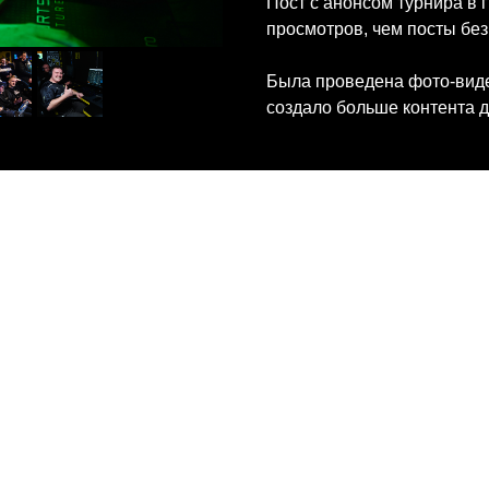
Пост с анонсом турнира в 
просмотров, чем посты без
Была проведена фото-виде
создало больше контента 