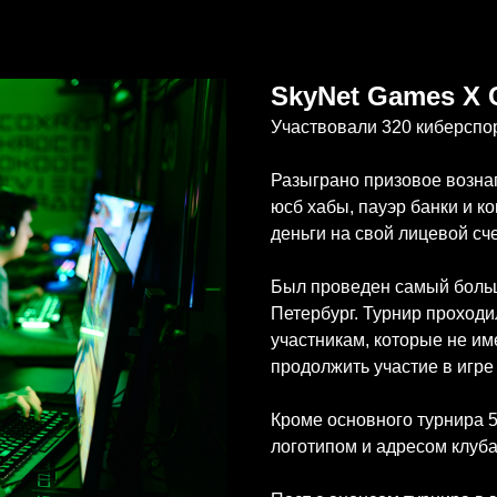
SkyNet Games X 
Участвовали 320 киберспо
Разыграно призовое вознаг
юсб хабы, пауэр банки и к
деньги на свой лицевой сч
Был проведен самый больш
Петербург. Турнир проход
участникам, которые не им
продолжить участие в игре 
Кроме основного турнира 
логотипом и адресом клуб