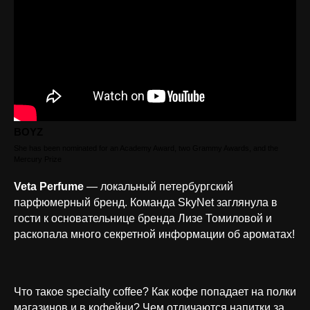
BOYZ
She has been nominated for an Academy Award, two Grammy Awards, and the
Mercury Prize
Veta Perfume
— локальный петербургский
парфюмерный бренд. Команда SkyNet заглянула в
гости к основательнице бренда Лизе Томиловой и
раскопала много секретной информации об ароматах!
Что такое specialty coffee? Как кофе попадает на полки
магазинов и в кофейни? Чем отличаются напитки за